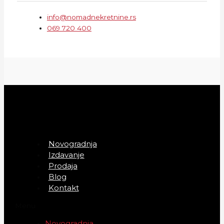
info@nomadnekretnine.rs
069 720 400
Novogradnja
Izdavanje
Prodaja
Blog
Kontakt
Menu
Novogradnja