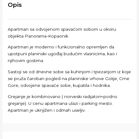
Opis
Apartman sa odvojenom spavaćom sobom u okviru
objekta Panorama-Kopaonik.
Apartman je moderno i funkcionalno opremljen da
upotpuni planinski ugođaj budućim vlasnicima, kao i
njihovim gostima.
Sastoji se od dnevne sobe sa kuhinjom i tpezarijom iz koje
se pruža čaroban pogled na planinske vrhove Golije, Crne
Gore, odvojene spavaće sobe, kupatila i hodnika.
Grejanje je kombinovano ( norveski radijatori+podno
grejanje). U cenu apartmana ulazi i parking mesto.
Apartman je uknjižen i odmah useljiv.