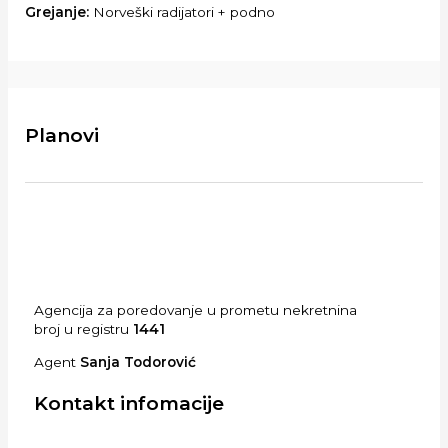
Grejanje:
Norveški radijatori + podno
Planovi
Agencija za poredovanje u prometu nekretnina
broj u registru
1441
Agent
Sanja Todorović
Kontakt infomacije