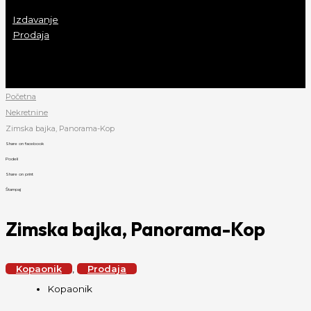
Nekretnine
Izdavanje
Prodaja
O nama
Blog
Kontakt
Početna
Nekretnine
Zimska bajka, Panorama-Kop
Share on facebook
Podeli
Share on print
Štampaj
Zimska bajka, Panorama-Kop
Kopaonik
,
Prodaja
Kopaonik