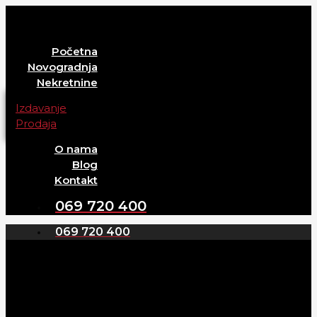
Skip
to
content
Početna
Novogradnja
Nekretnine
Izdavanje
Prodaja
O nama
Blog
Kontakt
069 720 400
069 720 400
Početna
Novogradnja