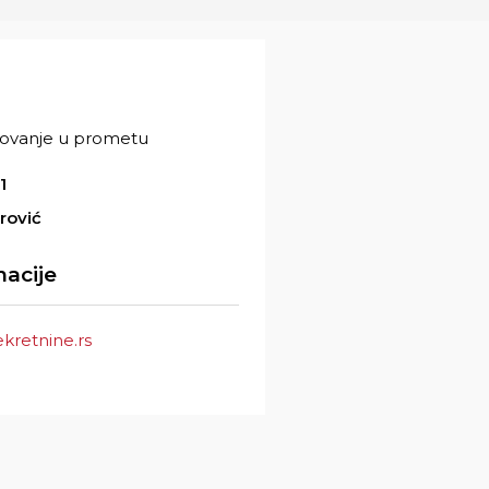
k
dovanje u prometu
1
rović
acije
retnine.rs