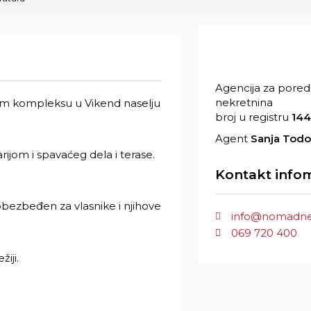
Agencija za pore
nekretnina
m kompleksu u Vikend naselju
broj u registru
144
Agent
Sanja Todo
rijom i spavaćeg dela i terase.
Kontakt infom
obezbeđen za vlasnike i njihove
info@nomadnek
069 720 400
iji.