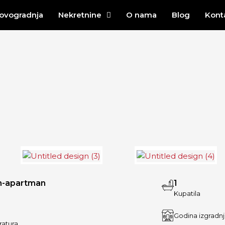
ovogradnja
Nekretnine
O nama
Blog
Kont
n-apartman
1
Kupatila
Godina izgradn
ratura