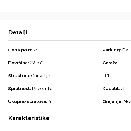
Detalji
Cena po m2:
Parking:
Da
Površina:
22 m2
Garaža:
Struktura:
Garsonjera
Lift:
Spratnost:
Prizemlje
Kupatila:
1
Ukupno spratova:
4
Grejanje:
Norv
Karakteristike