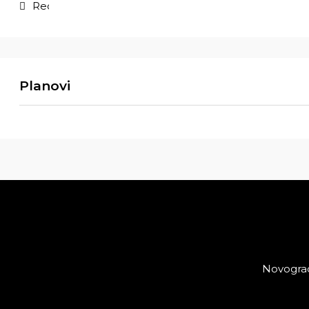
Recepcija
Planovi
Novogra