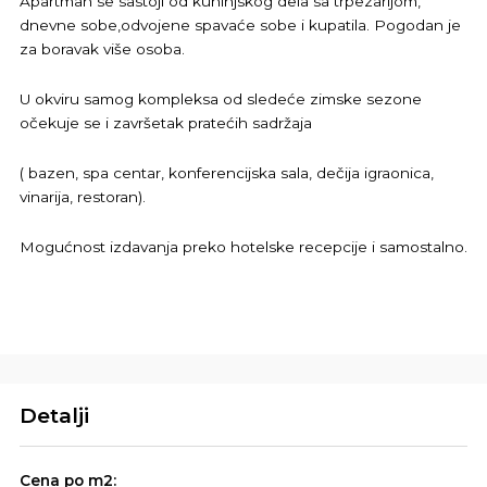
Apartman se sastoji od kuhinjskog dela sa trpezarijom,
dnevne sobe,odvojene spavaće sobe i kupatila. Pogodan je
za boravak više osoba.
U okviru samog kompleksa od sledeće zimske sezone
očekuje se i završetak pratećih sadržaja
( bazen, spa centar, konferencijska sala, dečija igraonica,
vinarija, restoran).
Mogućnost izdavanja preko hotelske recepcije i samostalno.
Detalji
Cena po m2: