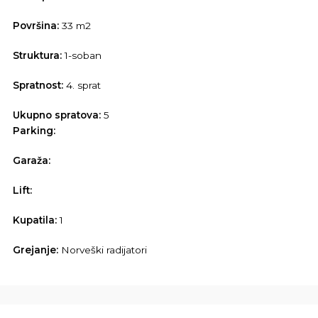
Površina:
33 m2
Struktura:
1-soban
Spratnost:
4. sprat
Ukupno spratova:
5
Parking:
Garaža:
Lift:
Kupatila:
1
Grejanje:
Norveški radijatori