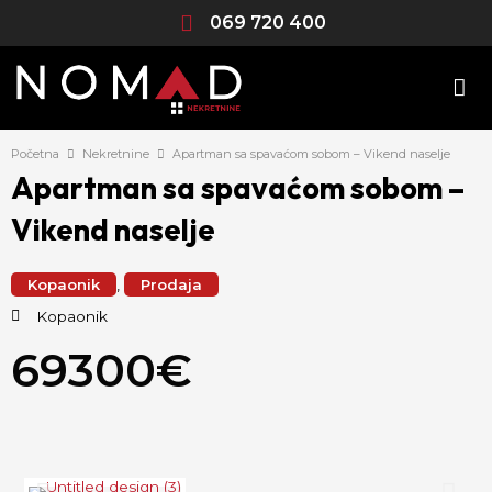
Skip
069 720 400
to
content
Početna
Nekretnine
Apartman sa spavaćom sobom – Vikend naselje
Apartman sa spavaćom sobom –
Vikend naselje
Kopaonik
,
Prodaja
Kopaonik
69300€