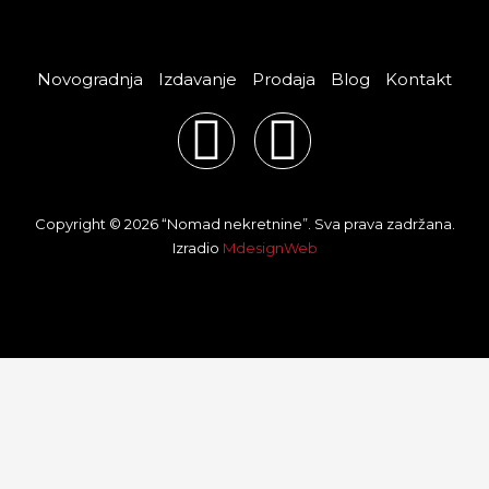
Novogradnja
Izdavanje
Prodaja
Blog
Kontakt
F
I
a
n
c
s
Copyright © 2026 “Nomad nekretnine”. Sva prava zadržana.
Izradio
MdesignWeb
e
t
b
a
o
g
o
r