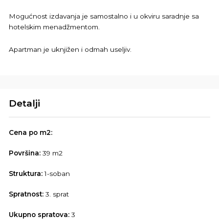
Mogućnost izdavanja je samostalno i u okviru saradnje sa
hotelskim menadžmentom.
Apartman je uknjižen i odmah useljiv.
Detalji
Cena po m2:
Površina:
39 m2
Struktura:
1-soban
Spratnost:
3. sprat
Ukupno spratova:
3