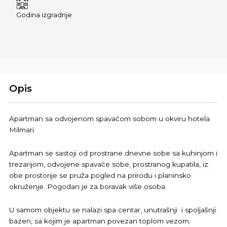
Godina izgradnje
Opis
Apartman sa odvojenom spavaćom sobom u okviru hotela
Milmari.
Apartman se sastoji od prostrane dnevne sobe sa kuhinjom i
trezarijom, odvojene spavaće sobe, prostranog kupatila, iz
obe prostorije se pruža pogled na prirodu i planinsko
okruženje. Pogodan je za boravak više osoba.
U samom objektu se nalazi spa centar, unutrašnji i spoljašnji
bazen, sa kojim je apartman povezan toplom vezom.