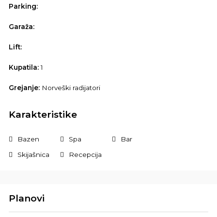
Parking:
Garaža:
Lift:
Kupatila:
1
Grejanje:
Norveški radijatori
Karakteristike
Bazen
Spa
Bar
Skijašnica
Recepcija
Planovi