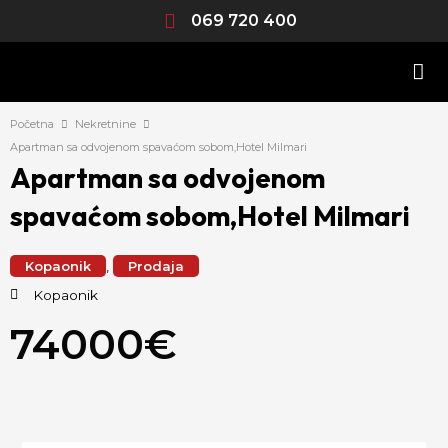
Skip
069 720 400
to
content
Početna
Nekretnine
Apartman sa odvojenom spavaćom sobom,Hotel Milmari
Apartman sa odvojenom
spavaćom sobom,Hotel Milmari
Kopaonik
,
Prodaja
Kopaonik
74000€